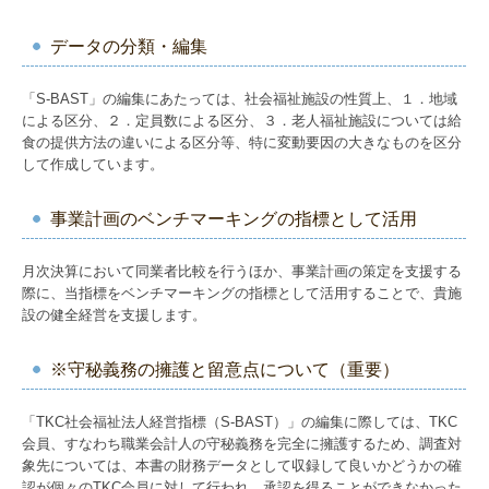
データの分類・編集
「S-BAST」の編集にあたっては、社会福祉施設の性質上、１．地域
による区分、２．定員数による区分、３．老人福祉施設については給
食の提供方法の違いによる区分等、特に変動要因の大きなものを区分
して作成しています。
事業計画のベンチマーキングの指標として活用
月次決算において同業者比較を行うほか、事業計画の策定を支援する
際に、当指標をベンチマーキングの指標として活用することで、貴施
設の健全経営を支援します。
※守秘義務の擁護と留意点について（重要）
「TKC社会福祉法人経営指標（S-BAST）」の編集に際しては、TKC
会員、すなわち職業会計人の守秘義務を完全に擁護するため、調査対
象先については、本書の財務データとして収録して良いかどうかの確
認が個々のTKC会員に対して行われ、承認を得ることができなかった