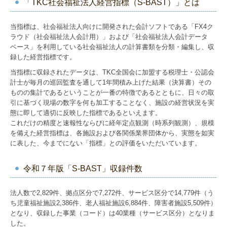
「TKC社会福祉法人経営指標（S-BAST）」とは
相続・贈与
当指標は、社会福祉法人向けに開発された会計ソフトである「FX4ク
ラウド（社会福祉法人会計用）」および「社会福祉法人会計データ
お問合せ
ベース」を利用している社会福祉法人の計算書類を分類・編集し、収
録した経営指標です。
当指標に収録されたデータは、TKC全国会に加盟する税理士・公認会
計士が毎月の巡回監査を通して1年間積み上げた結果（決算書）その
ものの集計であるということが一番の特徴であるとともに、日々の取
引に基づく現場の数字を何も加工することなく、施設の経営状況を実
態に即して適切に反映した指標であるといえます。
これだけの精度と速報性ならびに経年定点観測（時系列観測）、規模
を備えた経営指標は、各施設および各関係業界団体から、実態を如実
に表した、今までにない「指標」との評価をいただいています。
令和７年版「S-BAST」収録件数
法人数で2,829件、拠点区分で7,272件、サービス区分で14,779件（う
ち児童福祉施設2,386件、老人福祉施設6,884件、障害者施設5,509件）
となり、収録した事業（コード）は40業種（サービス区分）となりま
した。