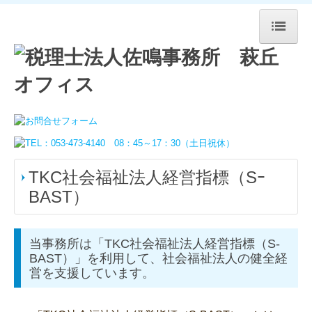
ホーム
事務所案内
メッセージ
税務・会計監査
TKC社会福祉法人経営指標（Sｰ
経営コンサル
BAST）
創業支援
当事務所は「TKC社会福祉法人経営指標（S-
事業承継
BAST）」を利用して、社会福祉法人の健全経
営を支援しています。
TKCシステムのご紹介
確定申告