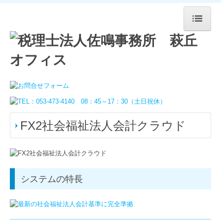
ホーム
事務所案内
メッセージ
税務・会計監査
FX2社会福祉法人会計クラウド
経営コンサル
創業支援
事業承継
システムの特長
TKCシステムのご紹介
確定申告