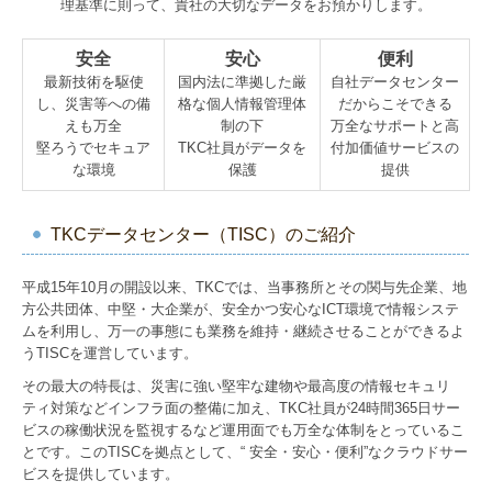
理基準に則って、貴社の大切なデータをお預かりします。
安全
安心
便利
最新技術を駆使
国内法に準拠した厳
自社データセンター
し、災害等への備
格な個人情報管理体
だからこそできる
えも万全
制の下
万全なサポートと高
堅ろうでセキュア
TKC社員がデータを
付加価値サービスの
な環境
保護
提供
TKCデータセンター（TISC）のご紹介
平成15年10月の開設以来、TKCでは、当事務所とその関与先企業、地
方公共団体、中堅・大企業が、安全かつ安心なICT環境で情報システ
ムを利用し、万一の事態にも業務を維持・継続させることができるよ
うTISCを運営しています。
その最大の特長は、災害に強い堅牢な建物や最高度の情報セキュリ
ティ対策などインフラ面の整備に加え、TKC社員が24時間365日サー
ビスの稼働状況を監視するなど運用面でも万全な体制をとっているこ
とです。このTISCを拠点として、“ 安全・安心・便利”なクラウドサー
ビスを提供しています。